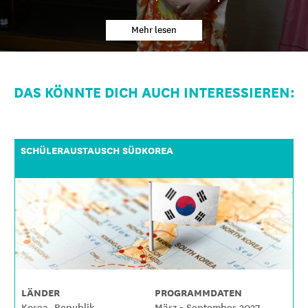
Mehr lesen
DAS KÖNNTE DICH AUCH INTERESSIEREN:
SCHÜLERAUSTAUSCH SÜDKOREA
LÄNDER
PROGRAMMDATEN
Korea, Republik
März - September 2027