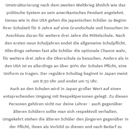
Umstrukturierung nach dem zweiten Weltkrieg ähnlich wie das
politische System an sein amerikanisches Pendant angelehnt.
Genau wie in den USA gehen die japanischen Schüler zu Beginn
ihrer Schulzeit für 6 Jahre auf eine Grundschule und besuchen im
Anschluss daran für weitere drei Jahre die Mittelschule. Nach
den ersten neun Schuljahren endet die allgemeine Schulpflicht.
Allerdings nehmen fast alle Schüler die optionale Chance wahr,
für weitere drei Jahre die Oberschule zu besuchen. Anders als in
den USA ist es allerdings an über 90% der Schulen Pflicht, eine
Uniform zu tragen. Der reguläre Schultag beginnt in Japan meist
um 8:30 Uhr und endet um 15 Uhr.
Auch an den Schulen wird in Japan großer Wert auf einen
entsprechenden Umgang mit Respektpersonen gelegt. Zu diesen
Personen gehören nicht nur deine Lehrer - auch gegenüber
älteren Schülern sollte man sich respektvoll verhalten.
Umgekehrt stehen die älteren Schüler den jüngeren gegenüber in
der Pflicht, ihnen als Vorbild zu dienen und nach Bedarf zu