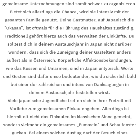
gemeinsame Unternehmungen sind somit schwer zu organisieren.
Bietet sich allerdings die Chance, wird sie intensiv mit der
gesamten Familie genutzt. Deine Gastmutter, auf Japanisch die
"Okasan", ist oftmals für die Führung des Haushaltes zuständig.
Traditionell gehört hierzu auch das Verwalten der Einkünfte. Du
solltest dich in deinem Austauschjahr in Japan nicht darüber
wundern, dass sich die Zuneigung deiner Gasteltern anders
äußert als in Österreich. Körperliche Affektionsbekundungen,
wie das Küssen und Umarmen, sind in Japan untypisch. Worte
und Gesten sind dafür umso bedeutender, wie du sicherlich bald
bei einer der zahlreichen und intensiven Danksagungen in
deinem Austauschjahr feststellen wirst.
Viele japanische Jugendliche treffen sich in ihrer Freizeit mit
Vorliebe zum gemeinsamen Einkaufengehen. Allerdings ist
hiermit oft nicht das Einkaufen im klassischen Sinne gemeint,
sondern vielmehr ein gemeinsames „Bummeln" und Schaufenster
gucken. Bei einem solchen Ausflug darf der Besuch eines